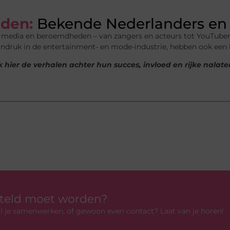
den:
Bekende Nederlanders en 
n media en beroemdheden – van zangers en acteurs tot YouTuber
indruk in de entertainment- en mode-industrie, hebben ook een
 hier de verhalen achter hun succes, invloed en rijke nalat
rteld moet worden?
 wil je samenwerken, of gewoon even contact? Laat van je horen!