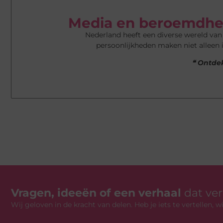
Media en beroemdhe
Nederland heeft een diverse wereld va
persoonlijkheden maken niet alleen 
❝ Ontdek
Vragen, ideeën of een verhaal
dat ve
Wij geloven in de kracht van delen. Heb je iets te vertellen,