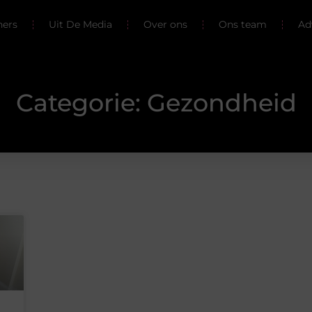
ners
Uit De Media
Over ons
Ons team
Ad
Categorie: Gezondheid