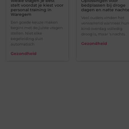
Welke vragen je best
Oplossingen voor
stelt voordat je kiest voor
bedplassen bij droge
personal training in
dagen en natte nacht
Waregem
Veel ouders vinden het
Een goede keuze maken
verwarrend wanneer hun
begint met de juiste vragen
kind overdag volledig
stellen. Niet elke
droog is, maar ’s nachts
begeleiding sluit
Gezondheid
automatisch
Gezondheid