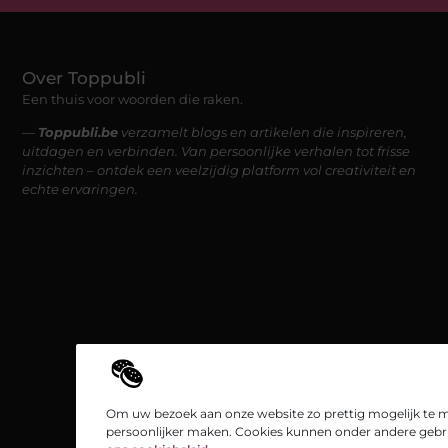
Over Toppubli
Een thuis voor woorden die raken.
—
Toppubli.be
verzamelt blogs en artikelen die inspireren,
uitdagen en verbinden. Van persoonlijke verhalen tot frisse
inzichten – ontdek een veelzijdig platform vol creativiteit en
echte ervaringen.
Om uw bezoek aan onze website zo prettig mogelijk te m
persoonlijker maken. Cookies kunnen onder andere gebru