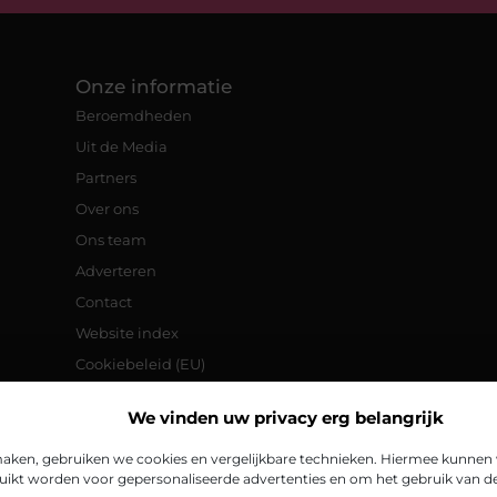
Onze informatie
Beroemdheden
Uit de Media
Partners
Over ons
Ons team
Adverteren
Contact
Website index
Cookiebeleid (EU)
Goede backlinks: de sleutel tot een
We vinden uw privacy erg belangrijk
betere online vindbaarheid
Verdien geld met je website:
aken, gebruiken we cookies en vergelijkbare technieken. Hiermee kunnen w
praktische tips en strategieën
ikt worden voor gepersonaliseerde advertenties en om het gebruik van de 