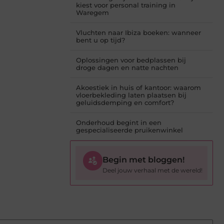
kiest voor personal training in
Waregem
Vluchten naar Ibiza boeken: wanneer
bent u op tijd?
Oplossingen voor bedplassen bij
droge dagen en natte nachten
Akoestiek in huis of kantoor: waarom
vloerbekleding laten plaatsen bij
geluidsdemping en comfort?
Onderhoud begint in een
gespecialiseerde pruikenwinkel
Begin met bloggen!
Deel jouw verhaal met de wereld!