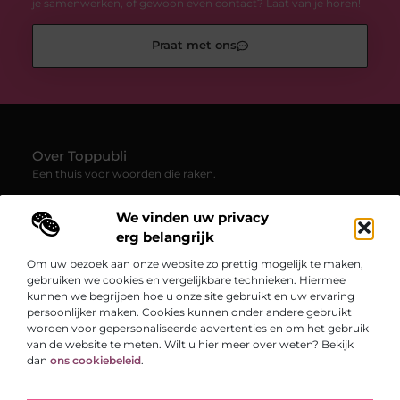
je samenwerken, of gewoon even contact? Laat van je horen!
Praat met ons
Over Toppubli
Een thuis voor woorden die raken.
—
Toppubli.be
verzamelt blogs en artikelen die inspireren,
We vinden uw privacy
uitdagen en verbinden. Van persoonlijke verhalen tot frisse
inzichten – ontdek een veelzijdig platform vol creativiteit en
erg belangrijk
echte ervaringen.
Om uw bezoek aan onze website zo prettig mogelijk te maken,
gebruiken we cookies en vergelijkbare technieken. Hiermee
Onze informatie
kunnen we begrijpen hoe u onze site gebruikt en uw ervaring
persoonlijker maken. Cookies kunnen onder andere gebruikt
Goede backlinks: de sleutel tot een betere online vindbaarheid
worden voor gepersonaliseerde advertenties en om het gebruik
Bericht categorie
van de website te meten. Wilt u hier meer over weten? Bekijk
dan
ons cookiebeleid
.