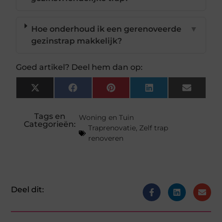
Hoe onderhoud ik een gerenoveerde
▼
gezinstrap makkelijk?
Goed artikel? Deel hem dan op:
X
Facebook
Pinterest
LinkedIn
Email
(Twitter)
Tags en
Woning en Tuin
Categorieën:
Traprenovatie
,
Zelf trap
renoveren
Deel dit: