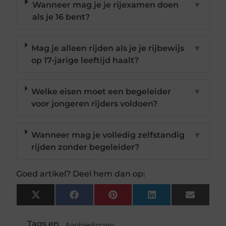
Wanneer mag je je rijexamen doen
▼
als je 16 bent?
Mag je alleen rijden als je je rijbewijs
▼
op 17-jarige leeftijd haalt?
Welke eisen moet een begeleider
▼
voor jongeren rijders voldoen?
Wanneer mag je volledig zelfstandig
▼
rijden zonder begeleider?
Goed artikel? Deel hem dan op:
X
Facebook
Pinterest
LinkedIn
Email
(Twitter)
Tags en
Aanbiedingen