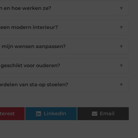
en en hoe werken ze?
▼
n een modern interieur?
▼
ar mijn wensen aanpassen?
▼
n geschikt voor ouderen?
▼
ordelen van sta-op stoelen?
▼
terest
LinkedIn
Email