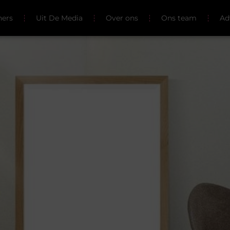
ners
Uit De Media
Over ons
Ons team
Ad