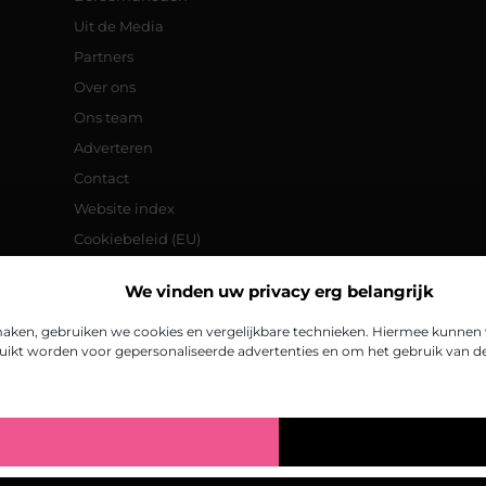
Uit de Media
Partners
Over ons
Ons team
Adverteren
Contact
Website index
Cookiebeleid (EU)
Goede backlinks: de sleutel tot een
We vinden uw privacy erg belangrijk
betere online vindbaarheid
Verdien geld met je website:
aken, gebruiken we cookies en vergelijkbare technieken. Hiermee kunnen w
praktische tips en strategieën
ikt worden voor gepersonaliseerde advertenties en om het gebruik van de 
@2025
www.toppubli.be.
All Right Reserved.