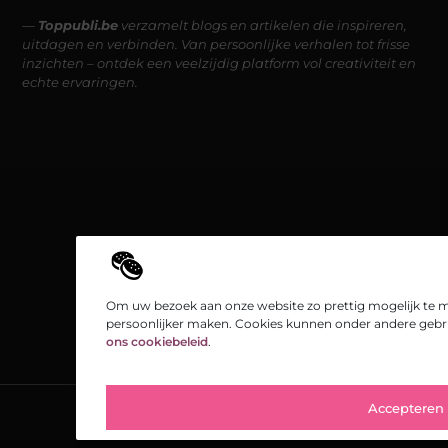
—
Toppubli.be
verzamelt blogs en artikelen die inspireren,
uitdagen en verbinden. Van persoonlijke verhalen tot frisse
inzichten – ontdek een veelzijdig platform vol creativiteit en
echte ervaringen.
Om uw bezoek aan onze website zo prettig mogelijk te m
persoonlijker maken. Cookies kunnen onder andere gebru
ons cookiebeleid
.
Accepteren