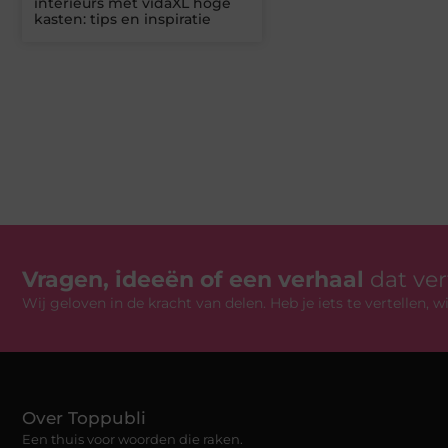
interieurs met vidaXL hoge
kasten: tips en inspiratie
Vragen, ideeën of een verhaal
dat ve
Wij geloven in de kracht van delen. Heb je iets te vertellen,
Over Toppubli
Een thuis voor woorden die raken.