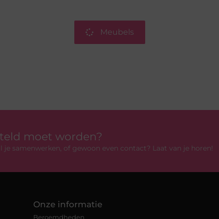
Meubels
rteld moet worden?
 wil je samenwerken, of gewoon even contact? Laat van je horen!
Onze informatie
Beroemdheden