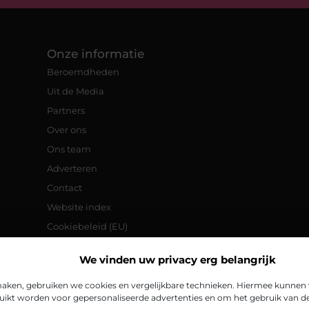
Onze informatie
Beroemdheden
Uit de Media
Partners
Over ons
Ons team
Adverteren
Contact
Website index
Cookiebeleid (EU)
Goede backlinks: de sleutel tot een
We vinden uw privacy erg belangrijk
betere online vindbaarheid
Verdien geld met je website:
aken, gebruiken we cookies en vergelijkbare technieken. Hiermee kunnen w
praktische tips en strategieën
ikt worden voor gepersonaliseerde advertenties en om het gebruik van de 