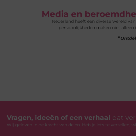
Media en beroemdhe
Nederland heeft een diverse wereld va
persoonlijkheden maken niet alleen 
❝ Ontdek
Vragen, ideeën of een verhaal
dat ve
Wij geloven in de kracht van delen. Heb je iets te vertellen,