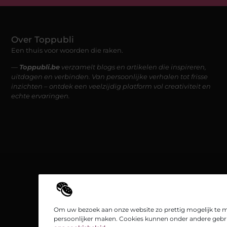
Over Toppubli
Een thuis voor woorden die raken.
—
Toppubli.be
verzamelt blogs en artikelen die inspireren,
uitdagen en verbinden. Van persoonlijke verhalen tot frisse
inzichten – ontdek een veelzijdig platform vol creativiteit en
echte ervaringen.
Om uw bezoek aan onze website zo prettig mogelijk te m
persoonlijker maken. Cookies kunnen onder andere gebru