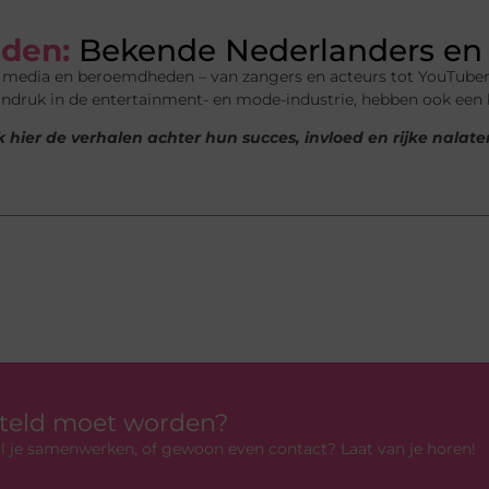
den:
Bekende Nederlanders en 
n media en beroemdheden – van zangers en acteurs tot YouTuber
indruk in de entertainment- en mode-industrie, hebben ook een
 hier de verhalen achter hun succes, invloed en rijke nalat
rteld moet worden?
 wil je samenwerken, of gewoon even contact? Laat van je horen!