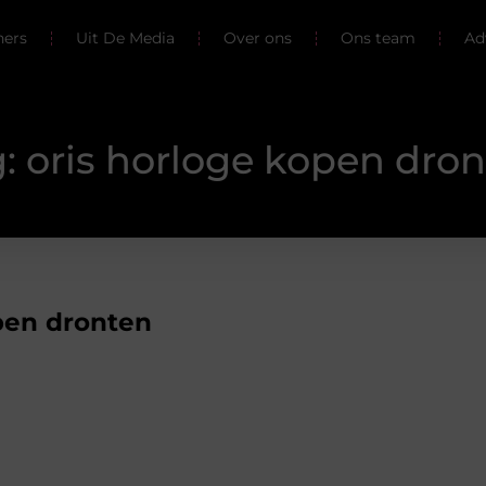
ners
Uit De Media
Over ons
Ons team
Ad
: oris horloge kopen dro
pen dronten