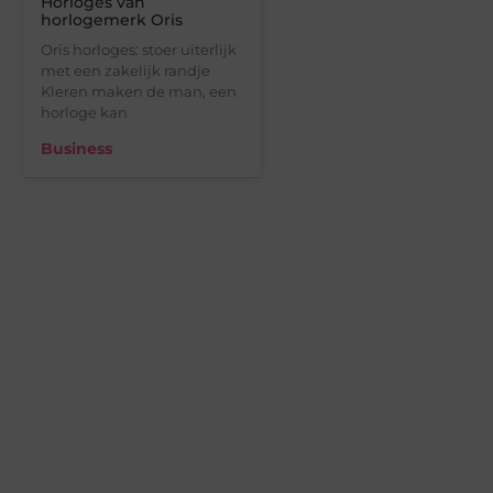
Horloges van
horlogemerk Oris
Oris horloges: stoer uiterlijk
met een zakelijk randje
Kleren maken de man, een
horloge kan
Business