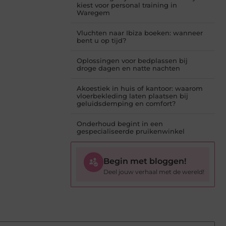
kiest voor personal training in
Waregem
Vluchten naar Ibiza boeken: wanneer
bent u op tijd?
Oplossingen voor bedplassen bij
droge dagen en natte nachten
Akoestiek in huis of kantoor: waarom
vloerbekleding laten plaatsen bij
geluidsdemping en comfort?
Onderhoud begint in een
gespecialiseerde pruikenwinkel
Begin met bloggen!
Deel jouw verhaal met de wereld!