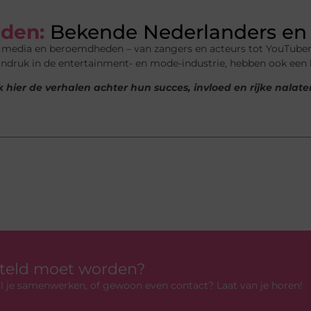
den:
Bekende Nederlanders en 
n media en beroemdheden – van zangers en acteurs tot YouTuber
indruk in de entertainment- en mode-industrie, hebben ook een
 hier de verhalen achter hun succes, invloed en rijke nalat
rteld moet worden?
 wil je samenwerken, of gewoon even contact? Laat van je horen!