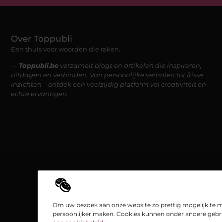
Over Toppubli
Een thuis voor woorden die raken.
—
Toppubli.be
verzamelt blogs en artikelen die inspireren,
uitdagen en verbinden. Van persoonlijke verhalen tot frisse
inzichten – ontdek een veelzijdig platform vol creativiteit en
echte ervaringen.
Om uw bezoek aan onze website zo prettig mogelijk te m
persoonlijker maken. Cookies kunnen onder andere gebru