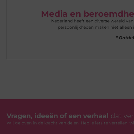
Media en beroemdhe
Nederland heeft een diverse wereld va
persoonlijkheden maken niet alleen 
❝ Ontdek
Vragen, ideeën of een verhaal
dat ve
Wij geloven in de kracht van delen. Heb je iets te vertellen,