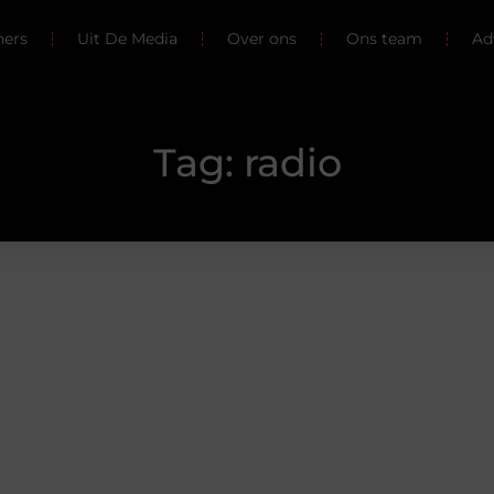
ners
Uit De Media
Over ons
Ons team
Ad
Tag: radio