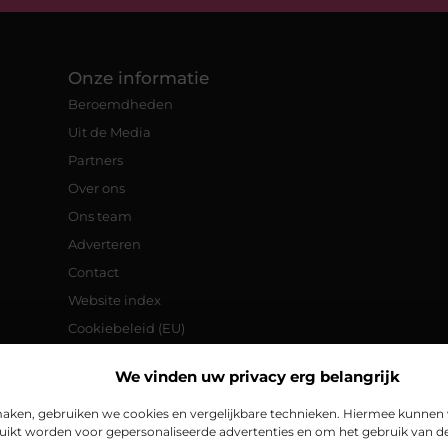
Onze informatie
Beroemdheden
Uit de Media
Partners
Over ons
Ons team
Adverteren
Contact
Website index
Cookiebeleid (EU)
Goede backlinks: de sleutel tot een
We vinden uw privacy erg belangrijk
betere online vindbaarheid
Verdien geld met je website:
aken, gebruiken we cookies en vergelijkbare technieken. Hiermee kunnen w
praktische tips en strategieën
ikt worden voor gepersonaliseerde advertenties en om het gebruik van de 