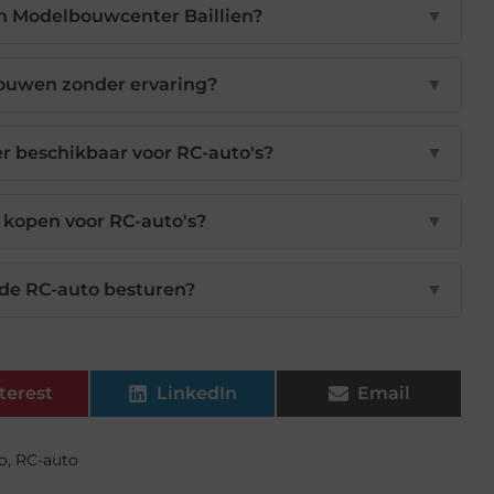
an Modelbouwcenter Baillien?
▼
bouwen zonder ervaring?
▼
er beschikbaar voor RC-auto's?
▼
kopen voor RC-auto's?
▼
de RC-auto besturen?
▼
terest
LinkedIn
Email
o
,
RC-auto