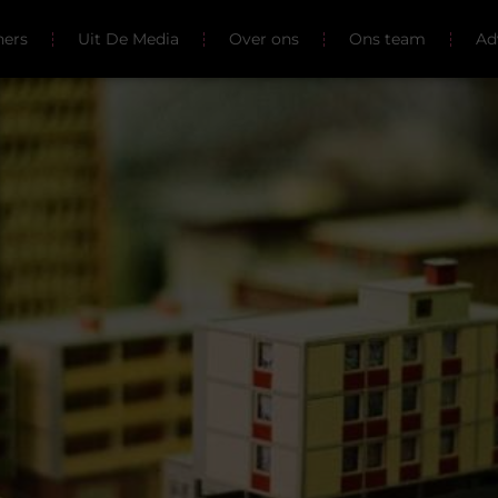
ners
Uit De Media
Over ons
Ons team
Ad