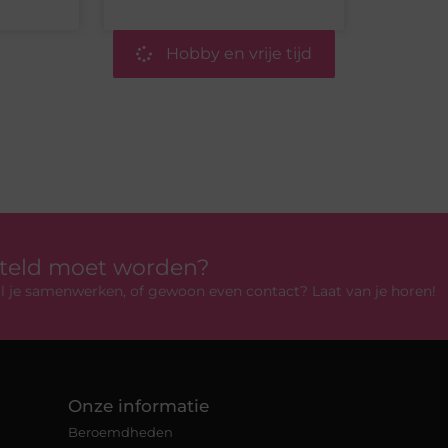
Hobby en vrije tijd
rteld moet worden?
 wil je samenwerken, of gewoon even contact? Laat van je horen!
Onze informatie
Beroemdheden