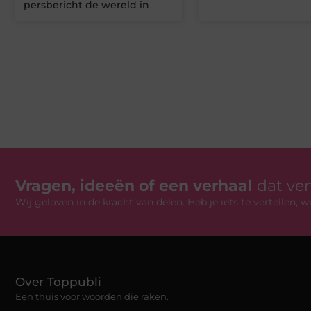
persbericht de wereld in
Vragen, ideeën of een verhaal
dat ve
Wij geloven in de kracht van delen. Heb je iets te vertellen,
Over Toppubli
Een thuis voor woorden die raken.