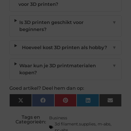
voor 3D printen?
Is 3D printen geschikt voor
▼
beginners?
Hoeveel kost 3D printen als hobby?
▼
Waar kun je 3D printmaterialen
▼
kopen?
Goed artikel? Deel hem dan op:
X
Facebook
Pinterest
LinkedIn
Email
(Twitter)
Tags en
Business
Categorieën:
3d filament.supplies
,
m-abs
,
pc-abs