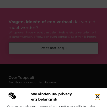
Vragen, ideeën of een verhaal
dat verteld
moet worden?
Wij geloven in de kracht van delen. Heb je iets te vertellen, wil
je samenwerken, of gewoon even contact? Laat van je horen!
Praat met ons
Over Toppubli
Een thuis voor woorden die raken.
—
Toppubli.be
verzamelt blogs en artikelen die inspireren,
We vinden uw privacy
uitdagen en verbinden. Van persoonlijke verhalen tot frisse
inzichten – ontdek een veelzijdig platform vol creativiteit en
erg belangrijk
echte ervaringen.
Om uw bezoek aan onze website zo prettig mogelijk te maken,