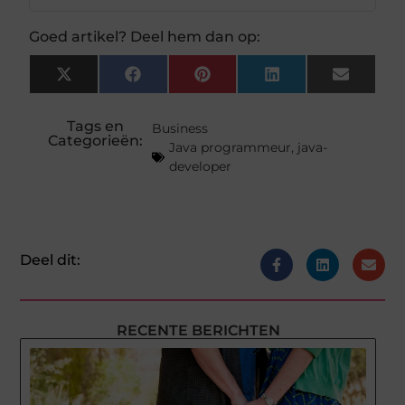
Goed artikel? Deel hem dan op:
X
Facebook
Pinterest
LinkedIn
Email
(Twitter)
Tags en
Business
Categorieën:
Java programmeur
,
java-
developer
Deel dit:
RECENTE BERICHTEN