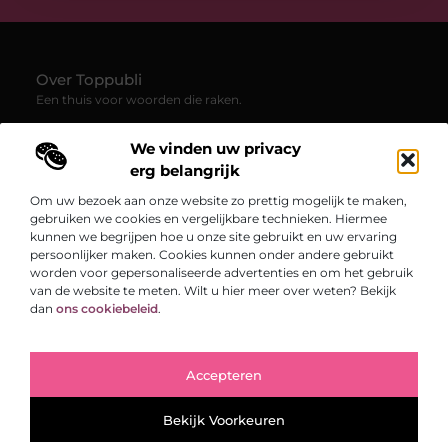
Over Toppubli
Een thuis voor woorden die raken.
—
Toppubli.be
verzamelt blogs en artikelen die inspireren,
We vinden uw privacy
uitdagen en verbinden. Van persoonlijke verhalen tot frisse
inzichten – ontdek een veelzijdig platform vol creativiteit en
erg belangrijk
echte ervaringen.
Om uw bezoek aan onze website zo prettig mogelijk te maken,
gebruiken we cookies en vergelijkbare technieken. Hiermee
Onze informatie
kunnen we begrijpen hoe u onze site gebruikt en uw ervaring
persoonlijker maken. Cookies kunnen onder andere gebruikt
Goede backlinks: de sleutel tot een betere online vindbaarheid
worden voor gepersonaliseerde advertenties en om het gebruik
Bericht categorie
van de website te meten. Wilt u hier meer over weten? Bekijk
dan
ons cookiebeleid
.
Accepteren
TOP
Bekijk Voorkeuren
@2025
www.toppubli.be.
All Right Reserved.