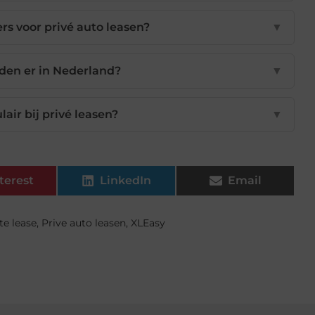
s voor privé auto leasen?
▼
jden er in Nederland?
▼
lair bij privé leasen?
▼
terest
LinkedIn
Email
te lease
,
Prive auto leasen
,
XLEasy