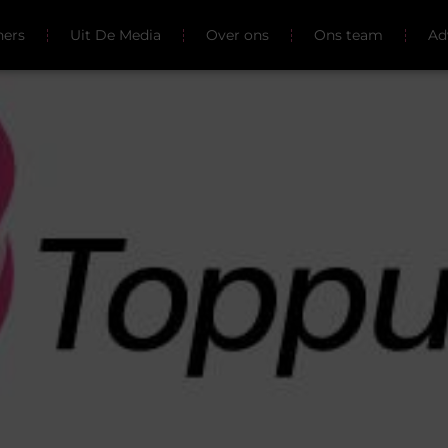
ners
Uit De Media
Over ons
Ons team
Ad