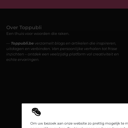
Over Toppubli
Een thuis voor woorden die raken.
—
Toppubli.be
verzamelt blogs en artikelen die inspireren,
uitdagen en verbinden. Van persoonlijke verhalen tot frisse
inzichten – ontdek een veelzijdig platform vol creativiteit en
echte ervaringen.
Om uw bezoek aan onze website zo prettig mogelijk te m