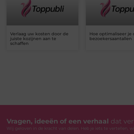
Verlaag uw kosten door de
Hoe optimaliseer je
juiste kozijnen aan te
bezoekersaantallen
schaffen
Vragen, ideeën of een verhaal
dat ve
Wij geloven in de kracht van delen. Heb je iets te vertellen,