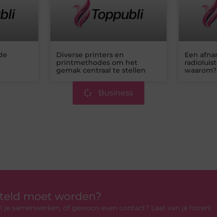
 de
Diverse printers en
Een afna
printmethodes om het
radioluis
gemak centraal te stellen
waarom?
Business
rteld moet worden?
 wil je samenwerken, of gewoon even contact? Laat van je horen!