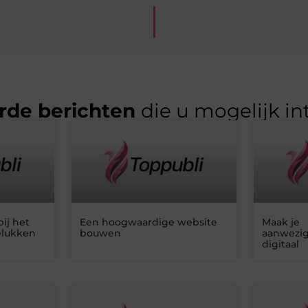
rde berichten
die u mogelijk in
ij het
Een hoogwaardige website
Maak je
elukken
bouwen
aanwezig
digitaal