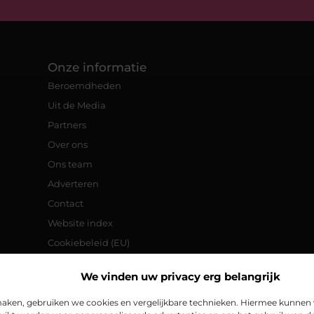
Onze informatie
Beroemdheden
Uit de Media
Partners
Over ons
Ons team
Adverteren
Contact
Website index
Cookiebeleid (EU)
Goede backlinks: de sleutel tot een
We vinden uw privacy erg belangrijk
betere online vindbaarheid
Verdien geld met je website:
aken, gebruiken we cookies en vergelijkbare technieken. Hiermee kunnen w
praktische tips en strategieën