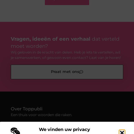
Vragen, ideeën of een verhaal
dat verteld
moet worden?
Wij geloven in de kracht van delen. Heb je iets te vertellen, wil
je samenwerken, of gewoon even contact? Laat van je horen!
Praat met ons
Over Toppubli
Een thuis voor woorden die raken.
—
Toppubli.be
verzamelt blogs en artikelen die inspireren,
We vinden uw privacy
uitdagen en verbinden. Van persoonlijke verhalen tot frisse